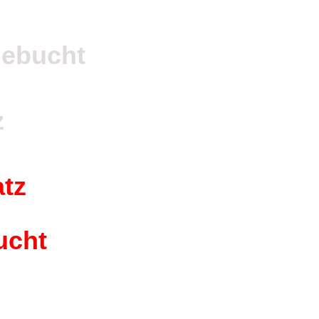
ebucht
z
atz
ucht