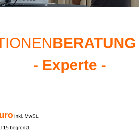
m
TIONEN
BERATUN
- Experte -
uro
inkl. MwSt..
al 15 begrenzt.