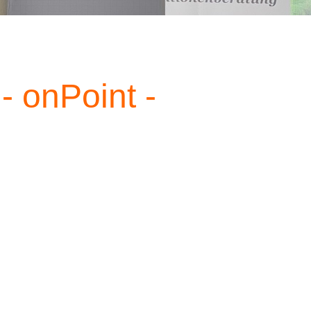
G
- onPoint -